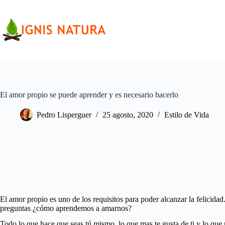
Saltar
al
contenido
El amor propio se puede aprender y es necesario hacerlo
Pedro Lisperguer
25 agosto, 2020
Estilo de Vida
El amor propio es uno de los requisitos para poder alcanzar la felicida
preguntas ¿cómo aprendemos a amarnos?
Todo lo que hace que seas tú mismo, lo que mas te gusta de ti y lo que