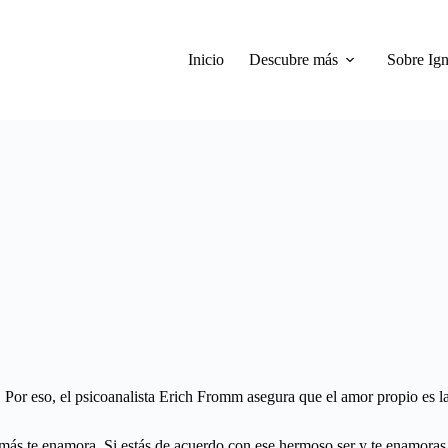
Inicio
Descubre más
Sobre Ign
d. Por eso, el psicoanalista Erich Fromm asegura que el amor propio es l
 más te enamora. Si estás de acuerdo con ese hermoso ser y te enamoras 