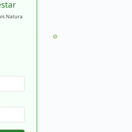
estar
nis Natura