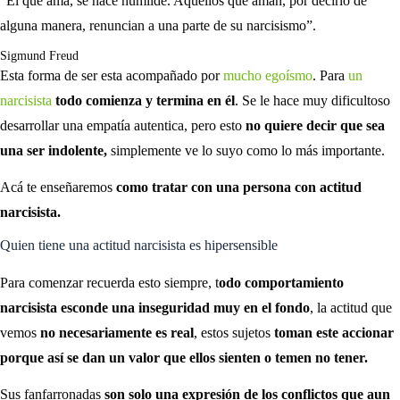
“El que ama, se hace humilde. Aquellos que aman, por decirlo de
alguna manera, renuncian a una parte de su narcisismo”.
Sigmund Freud
Esta forma de ser esta acompañado por
mucho egoísmo
. Para
un
narcisista
todo comienza y termina en él
. Se le hace muy dificultoso
desarrollar una empatía autentica, pero esto
no quiere decir que sea
una ser indolente,
simplemente ve lo suyo como lo más importante.
Acá te enseñaremos
como tratar con una persona con actitud
narcisista.
Quien tiene una actitud narcisista es hipersensible
Para comenzar recuerda esto siempre, t
odo comportamiento
narcisista esconde una inseguridad muy en el fondo
, la actitud que
vemos
no necesariamente es real
, estos sujetos
toman este accionar
porque así se dan un valor que ellos sienten o temen no tener.
Sus fanfarronadas
son solo una expresión de los conflictos que aun