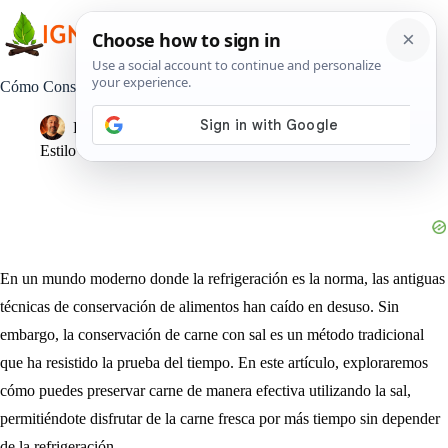
Saltar
al
contenido
Cómo Conservar Carne con Sal sin Necesidad de Refrigeración
Pedro Lisperguer
26 diciembre, 2023
Estilo de Vida
En un mundo moderno donde la refrigeración es la norma, las antiguas
técnicas de conservación de alimentos han caído en desuso. Sin
embargo, la conservación de carne con sal es un método tradicional
que ha resistido la prueba del tiempo. En este artículo, exploraremos
cómo puedes preservar carne de manera efectiva utilizando la sal,
permitiéndote disfrutar de la carne fresca por más tiempo sin depender
de la refrigeración.