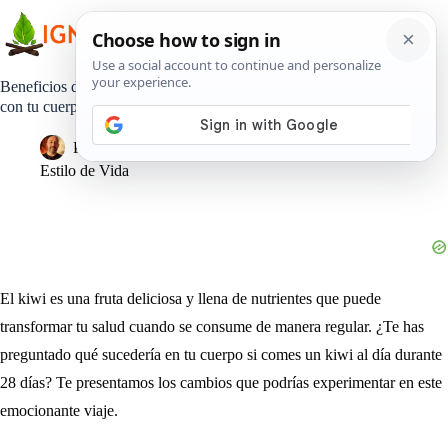
Saltar
al
contenido
Beneficios de consumir un kiwi al día por 28 días: ¿Qué pasa
con tu cuerpo día a día?
Pedro Lisperguer
24 diciembre, 2024
Estilo de Vida
El kiwi es una fruta deliciosa y llena de nutrientes que puede
transformar tu salud cuando se consume de manera regular. ¿Te has
preguntado qué sucedería en tu cuerpo si comes un kiwi al día durante
28 días? Te presentamos los cambios que podrías experimentar en este
emocionante viaje.