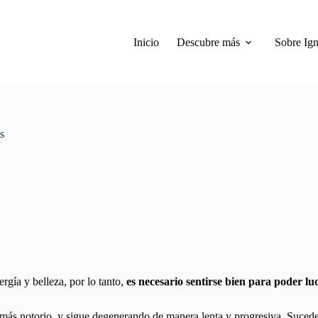
Inicio
Descubre más
Sobre Ign
s
gía y belleza, por lo tanto,
es necesario sentirse bien para poder luc
más notorio, y sigue degenerando de manera lenta y progresiva. Sucede