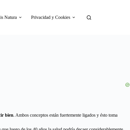
is Natura
Privacidad y Cookies
ir bien
. Ambos conceptos están fuertemente ligados y ésto toma
 que luego de los 40 años la salud podría decaer considerablemente,