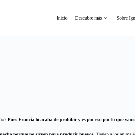
Inicio
Descubre más
Sobre Ign
año?
Pues Francia lo acaba de prohibir y es por eso por lo que vamo
s macho porque no sirven para producir huevos.
Tienen a los animale