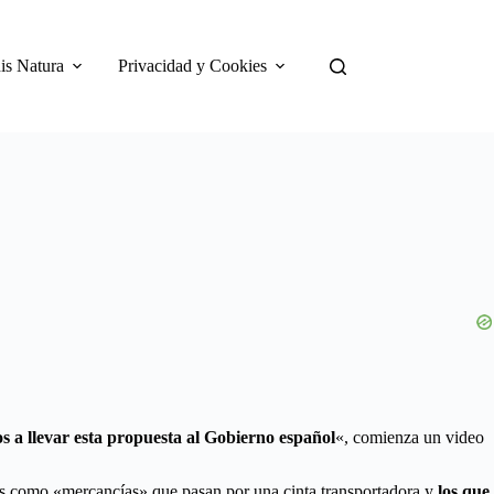
is Natura
Privacidad y Cookies
s a llevar esta propuesta al Gobierno español
«, comienza un video
s como «mercancías» que pasan por una cinta transportadora y
los que