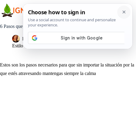
Saltar
al
contenido
6 Pasos que te ayudarán a no perder la calma
Pedro Lisperguer
21 junio, 2019
Estilo de Vida
Estos son los pasos necesarios para que sin importar la situación por la
que estés atravesando mantengas siempre la calma