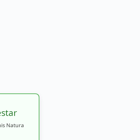
estar
nis Natura