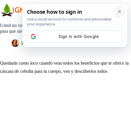
Saltar
al
contenido
Usted no volverá a tirar la cáscara de cebolla después de saber
para que sirve
Pedro Lisperguer
23 julio, 2019
Estilo de Vida
Quedarás como loco cuando veas todos los beneficios que te ofrece la
cáscara de cebolla para tu cuerpo, ven y descúbrelos todos