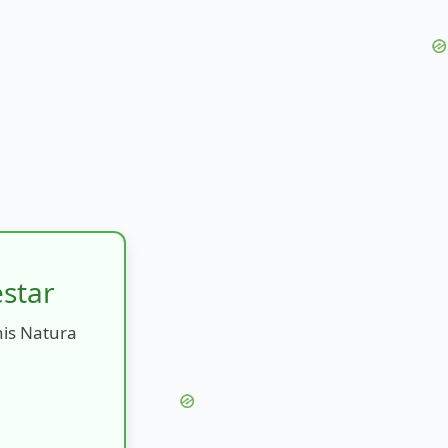
estar
nis Natura