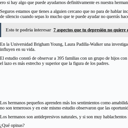
ero si hay algo que puede ayudarnos definitivamente es nuestra herman
Seguros estamos que tienes a alguien cercano que no para de hablar in
de silencio cuando sepas lo mucho que te puede ayudar no querrás hacer
Esto te podría interesar
7 aspectos que tu depresión no quiere 
En la Universidad Brigham Young, Laura Padilla-Walker una investigad
influyen en su vida.
El estudio constó de observar a 395 familias con un grupo de hijos con
el lazo es más estrecho y superior que la figura de los padres.
Los hermanos pequeños aprenden más los sentimientos como amabilidad 
no son temerosos y en este mismo estudio observaron que las oportunid
Los hermanos son antidepresivos naturales, y si son muy hablachentos s
¿Qué opinas?