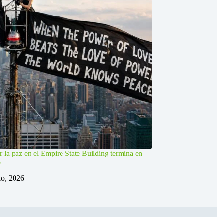
r la paz en el Empire State Building termina en
o
lio, 2026