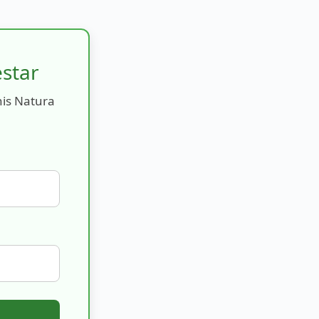
estar
nis Natura