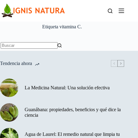
Saltar
al
contenido
Etiqueta
vitamina C.
Sin
resultados
Tendencia ahora
La Medicina Natural: Una solución efectiva
Guanábana: propiedades, beneficios y qué dice la
ciencia
Agua de Laurel: El remedio natural que limpia tu