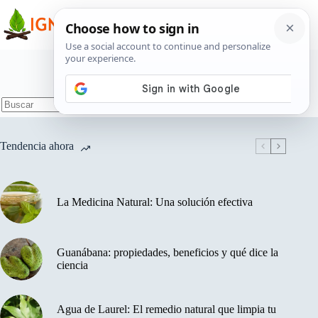
Saltar
al
contenido
Etiqueta
relajación
Sin
resultados
Tendencia ahora
La Medicina Natural: Una solución efectiva
Guanábana: propiedades, beneficios y qué dice la
ciencia
Agua de Laurel: El remedio natural que limpia tu