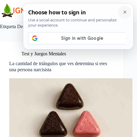
Saltar
al
contenido
Etiqueta
Desafío visual
Test y Juegos Mentales
La cantidad de triángulos que ves determina si eres
una persona narcisista