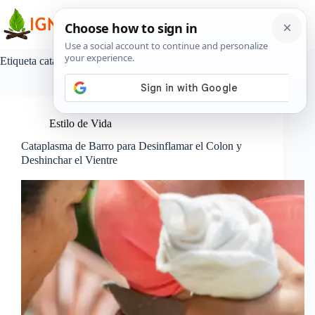
Saltar
al
contenido
Etiqueta
cataplasma de barro
Estilo de Vida
Cataplasma de Barro para Desinflamar el Colon y
Deshinchar el Vientre