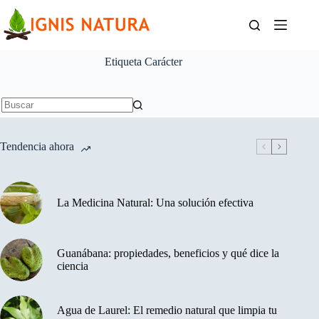
Saltar
al
contenido
Etiqueta
Carácter
Sin
resultados
Tendencia ahora
La Medicina Natural: Una solución efectiva
Guanábana: propiedades, beneficios y qué dice la
ciencia
Agua de Laurel: El remedio natural que limpia tu