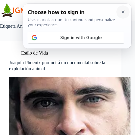
Saltar
al
contenido
Etiqueta
Animales de granja
Estilo de Vida
Joaquín Phoenix producirá un documental sobre la
explotación animal