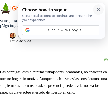
Saltar
al
contenido
Si llegan las hormigas a tu casa, es una clara señal de que…
¡Algo importante está ocurriendo!
Pedro Lisperguer
11 septiembre, 2024
Estilo de Vida
Las hormigas, esas diminutas trabajadoras incansables, no aparecen en
nuestro hogar sin motivo. Aunque muchas veces las consideramos una
simple molestia, en realidad, su presencia puede revelarnos varios
aspectos clave sobre el estado de nuestro entorno.