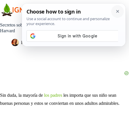
Saltar
al
contenido
Secretos sobre criar a un buen niño, según los expertos de
Harvard
Pedro Lisperguer
6 julio, 2020
Estilo de Vida
Sin duda, la mayoría de
los padres
les importa que sus niño sean
buenas personas y estos se conviertan en unos adultos admirables.