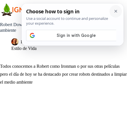
Saltar
al
contenido
Robert Downey Jr. está creando robots para limpiar el medio
ambiente
Pedro Lisperguer
20 junio, 2019
Estilo de Vida
Todos conocemos a Robert como Ironman o por sus otras películas
pero el día de hoy se ha destacado por crear robots destinados a limpiar
el medio ambiente