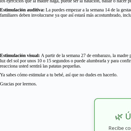
los ejercicios que la madre haga, puede ser la natación, bailar o hacer 
Estimulación auditiva:
La puedes empezar a la semana 14 de la gestaci
familiares deben involucrarse ya que así estará más acostumbrado, incl
Estimulación visual:
A partir de la semana 27 de embarazo, la madre pu
luz del sol por unos 10 o 15 segundos o puede alumbrarla y para confi
reacciona usted sentirá las patatas pequeñas.
Ya sabes cómo estimular a tu bebé, así que no dudes en hacerlo.
Gracias por leernos.
🌿 Ú
Recibe co