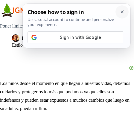
Saltar
al
contenido
Poner límites a un niño de 2 años, formará adultos responsables.
Pedro Lisperguer
12 marzo, 2019
Estilo de Vida
Los niños desde el momento en que llegan a nuestras vidas, debemos
cuidarlos y protegerlos lo más que podamos ya que ellos son
indefensos y pueden estar expuestos a muchos cambios que luego en
su adultez puedan influir.