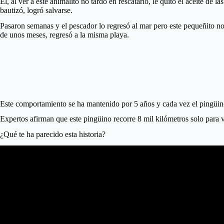
El, al ver a este animalito no tardó en rescatarlo, le quitó el aceite d
bautizó, logró salvarse.
Pasaron semanas y el pescador lo regresó al mar pero este pequeñito no
de unos meses, regresó a la misma playa.
Este comportamiento se ha mantenido por 5 años y cada vez el pingüin
Expertos afirman que este pingüino recorre 8 mil kilómetros solo para v
¿Qué te ha parecido esta historia?