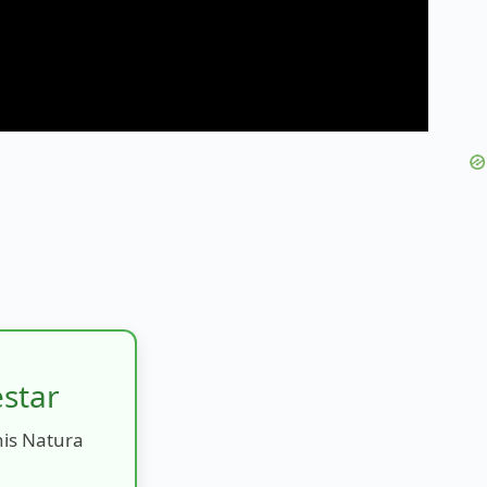
estar
nis Natura