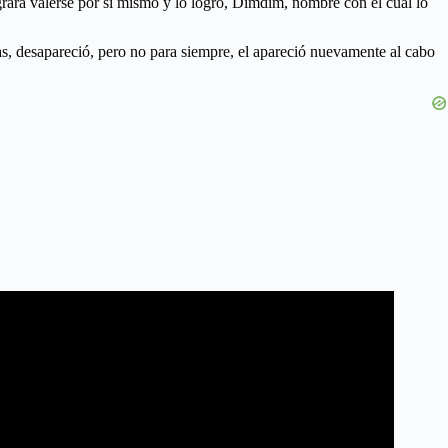
lograra valerse por sí mismo y lo logró, Dimdim, nombre con el cual lo
as, desapareció, pero no para siempre, el apareció nuevamente al cabo