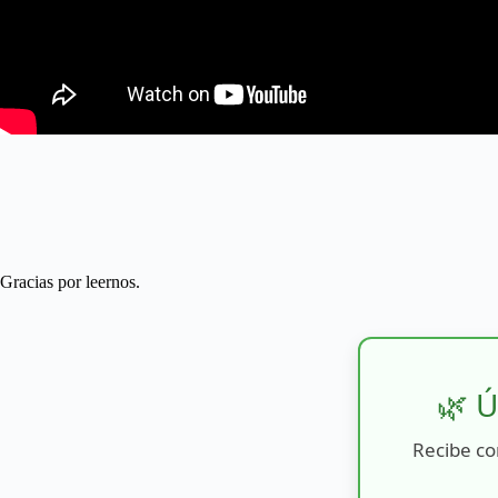
Gracias por leernos.
🌿 Ú
Recibe co