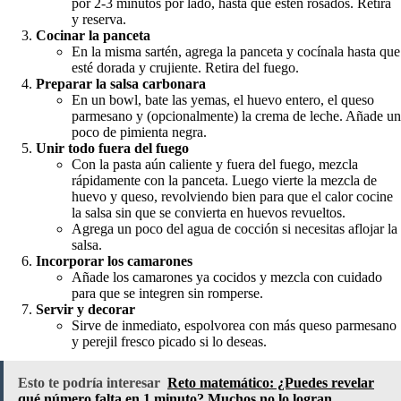
por 2-3 minutos por lado, hasta que estén rosados. Retira
y reserva.
Cocinar la panceta
En la misma sartén, agrega la panceta y cocínala hasta que
esté dorada y crujiente. Retira del fuego.
Preparar la salsa carbonara
En un bowl, bate las yemas, el huevo entero, el queso
parmesano y (opcionalmente) la crema de leche. Añade un
poco de pimienta negra.
Unir todo fuera del fuego
Con la pasta aún caliente y fuera del fuego, mezcla
rápidamente con la panceta. Luego vierte la mezcla de
huevo y queso, revolviendo bien para que el calor cocine
la salsa sin que se convierta en huevos revueltos.
Agrega un poco del agua de cocción si necesitas aflojar la
salsa.
Incorporar los camarones
Añade los camarones ya cocidos y mezcla con cuidado
para que se integren sin romperse.
Servir y decorar
Sirve de inmediato, espolvorea con más queso parmesano
y perejil fresco picado si lo deseas.
Esto te podría interesar
Reto matemático: ¿Puedes revelar
qué número falta en 1 minuto? Muchos no lo logran