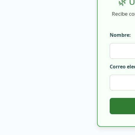
🌿 Ú
Recibe co
Nombre:
Correo ele