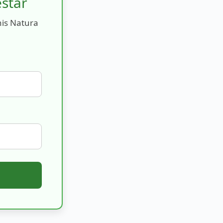
estar
nis Natura