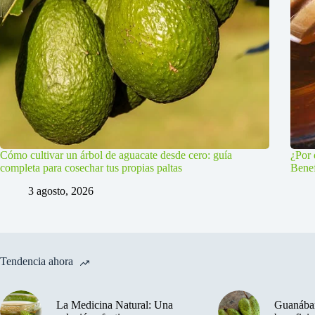
Cómo cultivar un árbol de aguacate desde cero: guía
¿Por 
completa para cosechar tus propias paltas
Benef
3 agosto, 2026
Tendencia ahora
La Medicina Natural: Una
Guanában