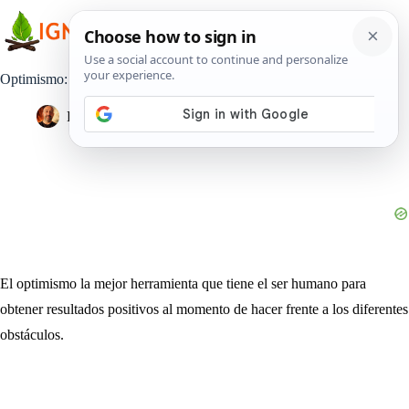
Saltar
al
contenido
Optimismo: La panacea para enfrentar las dificultades
Pedro Lisperguer
8 mayo, 2020
Estilo de Vida
El optimismo la mejor herramienta que tiene el ser humano para
obtener resultados positivos al momento de hacer frente a los diferentes
obstáculos.