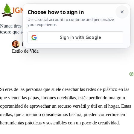
Saltar
al
contenido
Nunca tires las redes de papas, limones o cebollas: son un
tesoro que se puede reutilizar de esta manera
Pedro Lisperguer
31 diciembre, 2024
Estilo de Vida
Si eres de las personas que suele desechar las redes de plástico en las
que vienen las papas, limones o cebollas, estás perdiendo una gran
oportunidad de aprovechar un recurso versátil y útil en el hogar. Estas
mallas, que a menudo consideramos basura, pueden convertirse en
herramientas prácticas y sostenibles con un poco de creatividad.