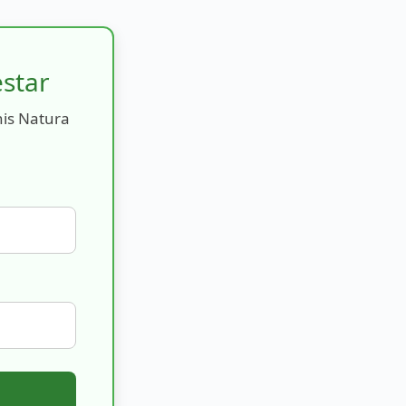
estar
nis Natura