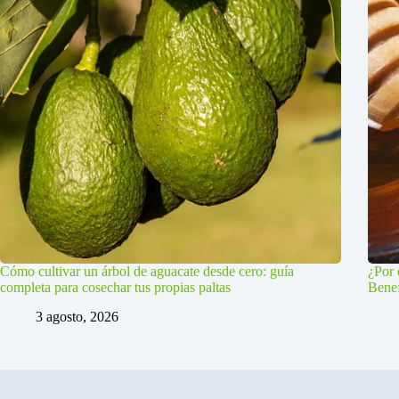
Cómo cultivar un árbol de aguacate desde cero: guía
¿Por 
completa para cosechar tus propias paltas
Benef
3 agosto, 2026