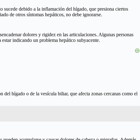
o sucede debido a la inflamación del hígado, que presiona ciertos
ñado de otros síntomas hepáticos, no debe ignorarse.
sencadenar dolores y rigidez en las articulaciones. Algunas personas
ía estar indicando un problema hepático subyacente.
n del hígado o de la vesícula biliar, que afecta zonas cercanas como el
inas pueden acumularse y causar dolores de cabeza o migrañas. Además,