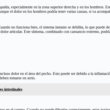
palda, especialmente en la zona superior derecha y en los hombros. Est
unque el dolor en los hombros podría tener varias causas, si va acompa
uando no funciona bien, el sistema inmune se debilita, lo que puede de
 y dolor articular. Este síntoma, combinado con cansancio extremo, podr
cluso dolor en el área del pecho. Esto puede ser debido a la inflamació
deben tomarse en serio.
s intestinales
inas en el cuerpo. Cuando no puede filtrarlas correctamente, estas tox