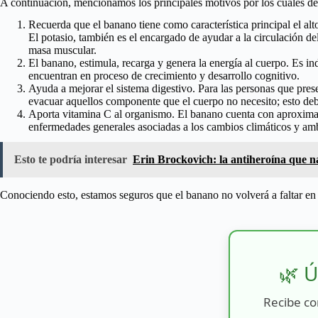
A continuación, mencionamos los principales motivos por los cuales debe
Recuerda que el banano tiene como característica principal el al
El potasio, también es el encargado de ayudar a la circulación de
masa muscular.
El banano, estimula, recarga y genera la energía al cuerpo. Es i
encuentran en proceso de crecimiento y desarrollo cognitivo.
Ayuda a mejorar el sistema digestivo. Para las personas que pres
evacuar aquellos componente que el cuerpo no necesito; esto debid
Aporta vitamina C al organismo. El banano cuenta con aproximada
enfermedades generales asociadas a los cambios climáticos y ambi
Esto te podría interesar
Erin Brockovich: la antiheroína que n
Conociendo esto, estamos seguros que el banano no volverá a faltar e
🌿 Ú
Recibe co