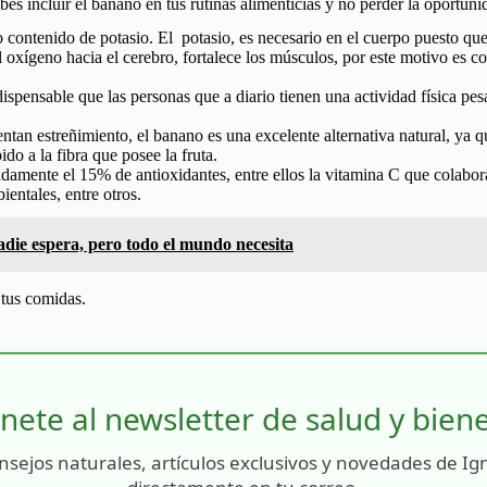
s incluir el banano en tus rutinas alimenticias y no perder la oportuni
to contenido de potasio. El potasio, es necesario en el cuerpo puesto q
l oxígeno hacia el cerebro, fortalece los músculos, por este motivo es c
ndispensable que las personas que a diario tienen una actividad física 
entan estreñimiento, el banano es una excelente alternativa natural, ya
o a la fibra que posee la fruta.
mente el 15% de antioxidantes, entre ellos la vitamina C que colabora
entales, entre otros.
adie espera, pero todo el mundo necesita
n tus comidas.
nete al newsletter de salud y bien
nsejos naturales, artículos exclusivos y novedades de Ig