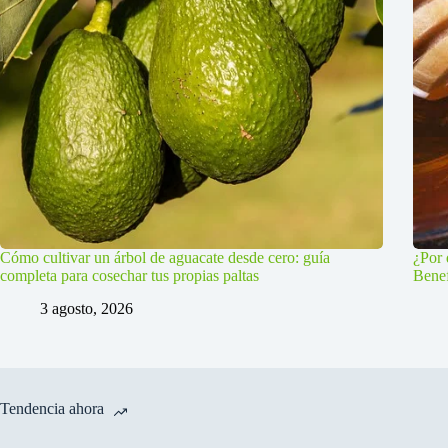
Cómo cultivar un árbol de aguacate desde cero: guía
¿Por 
completa para cosechar tus propias paltas
Benef
3 agosto, 2026
Tendencia ahora