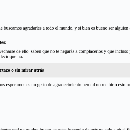
 buscamos agradarles a todo el mundo, y si bien es bueno ser alguien a
tes:
echarse de ello, saben que no te negarás a complacerlos y que incluso p
decir que no.
rtazo o sin mirar atrás
s esperamos es un gesto de agradecimiento pero al no recibirlo esto no
ientes mal no es algo bueno, te estas forzando de más no solo a nivel 