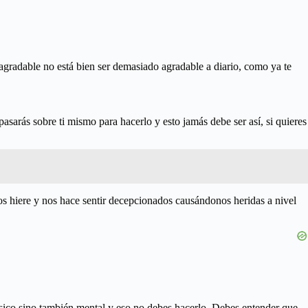
gradable no está bien ser demasiado agradable a diario, como ya te
asarás sobre ti mismo para hacerlo y esto jamás debe ser así, si quieres
s hiere y nos hace sentir decepcionados causándonos heridas a nivel
físico sino también mental y eso no debes hacerlo. Debes entender que