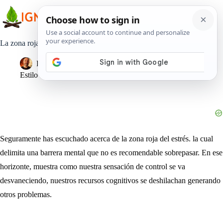
Saltar
al
contenido
La zona roja del estrés: cuando llegamos al límite
Pedro Lisperguer
27 mayo, 2020
Estilo de Vida
Seguramente has escuchado acerca de la zona roja del estrés. la cual
delimita una barrera mental que no es recomendable sobrepasar. En ese
horizonte, muestra como nuestra sensación de control se va
desvaneciendo, nuestros recursos cognitivos se deshilachan generando
otros problemas.