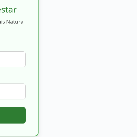
estar
nis Natura