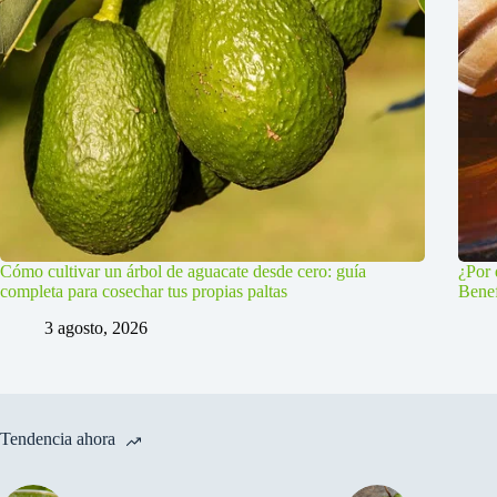
Cómo cultivar un árbol de aguacate desde cero: guía
¿Por 
completa para cosechar tus propias paltas
Benef
3 agosto, 2026
Tendencia ahora