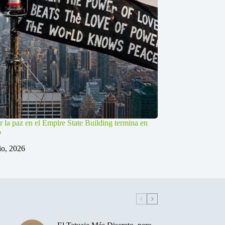
r la paz en el Empire State Building termina en
o
lio, 2026