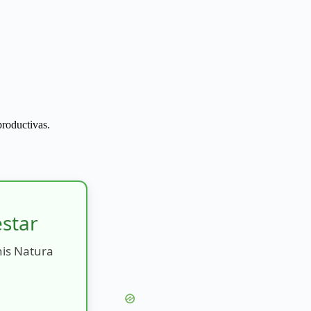
productivas.
estar
nis Natura