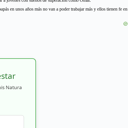
yar a jóvenes con sueños de superación como Omar.
pás en unos años más no van a poder trabajar más y ellos tienen fe en
estar
nis Natura