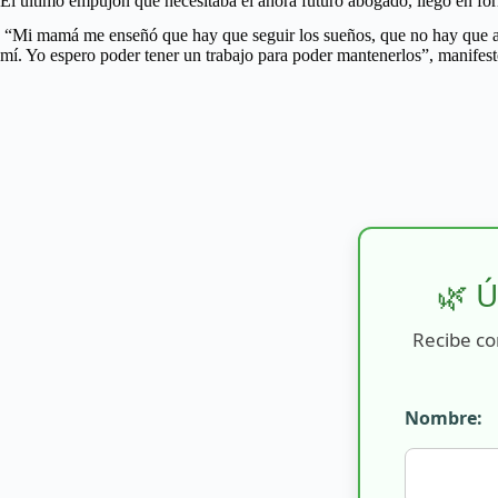
El último empujón que necesitaba el ahora futuro abogado, llegó en 
“Mi mamá me enseñó que hay que seguir los sueños, que no hay que aba
mí. Yo espero poder tener un trabajo para poder mantenerlos”, manifes
🌿 Ú
Recibe co
Nombre: