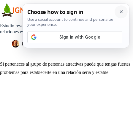
Saltar
al
contenido
Estudio revela que a las personas atractivas no se le dan las
relaciones estables
Pedro Lisperguer
6 abril, 2019
Estilo de Vida
Si perteneces al grupo de personas atractivas puede que tengas fuertes
problemas para establecerte en una relación seria y estable