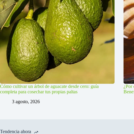
Cómo cultivar un árbol de aguacate desde cero: guía
¿Por 
completa para cosechar tus propias paltas
Benef
3 agosto, 2026
Tendencia ahora