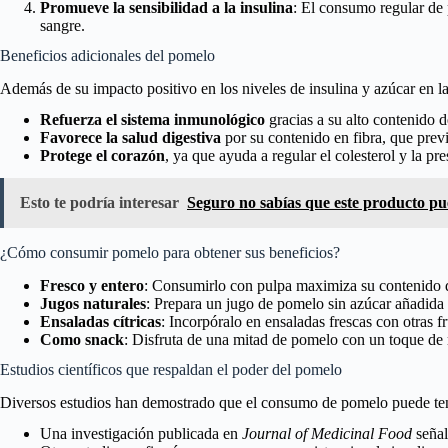
Promueve la sensibilidad a la insulina
: El consumo regular de 
sangre.
Beneficios adicionales del pomelo
Además de su impacto positivo en los niveles de insulina y azúcar en la
Refuerza el sistema inmunológico
gracias a su alto contenido 
Favorece la salud digestiva
por su contenido en fibra, que previ
Protege el corazón
, ya que ayuda a regular el colesterol y la pres
Esto te podría interesar
Seguro no sabías que este producto pu
¿Cómo consumir pomelo para obtener sus beneficios?
Fresco y entero
: Consumirlo con pulpa maximiza su contenido de
Jugos naturales
: Prepara un jugo de pomelo sin azúcar añadida
Ensaladas cítricas
: Incorpóralo en ensaladas frescas con otras fr
Como snack
: Disfruta de una mitad de pomelo con un toque de m
Estudios científicos que respaldan el poder del pomelo
Diversos estudios han demostrado que el consumo de pomelo puede tener
Una investigación publicada en
Journal of Medicinal Food
señal