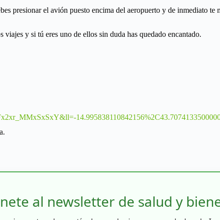
es presionar el avión puesto encima del aeropuerto y de inmediato te mo
 viajes y si tú eres uno de ellos sin duda has quedado encantado.
NWFx2xr_MMxSxSxY&ll=-14.995838110842156%2C43.707413350000
a.
nete al newsletter de salud y bien