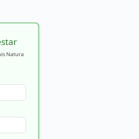
estar
nis Natura