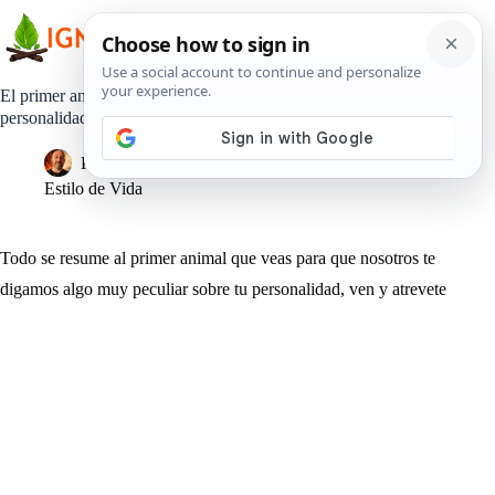
Saltar
al
contenido
El primer animal que veas primero revelará mucho sobre tu
personalidad
Pedro Lisperguer
19 marzo, 2019
Estilo de Vida
Todo se resume al primer animal que veas para que nosotros te
digamos algo muy peculiar sobre tu personalidad, ven y atrevete