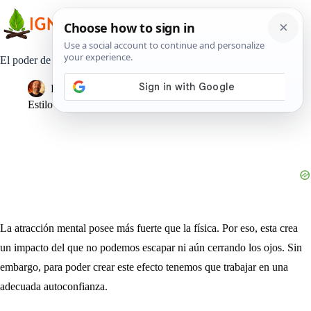
Saltar
al
contenido
El poder de la atracción nace de la confianza en uno mismo
Pedro Lisperguer
24 septiembre, 2021
Estilo de Vida
La atracción mental posee más fuerte que la física. Por eso, esta crea
un impacto del que no podemos escapar ni aún cerrando los ojos. Sin
embargo, para poder crear este efecto tenemos que trabajar en una
adecuada autoconfianza.