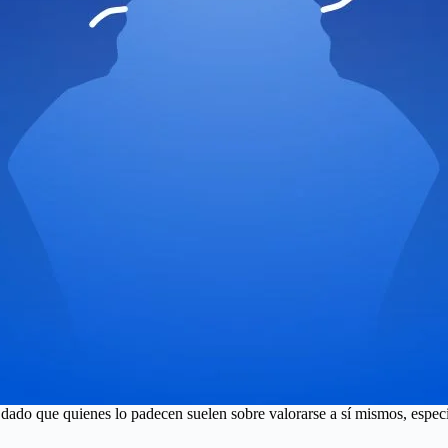
dado que quienes lo padecen suelen sobre valorarse a sí mismos, especi