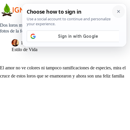
Saltar
al
contenido
Dos loros muy diferentes tienen hijos juntos – ahora mira las
fotos de la felicidad de la familia
Pedro Lisperguer
22 marzo, 2019
Estilo de Vida
El amor no ve colores ni tampoco ramificaciones de especies, mira el
cruce de estos loros que se enamoraron y ahora son una feliz familia