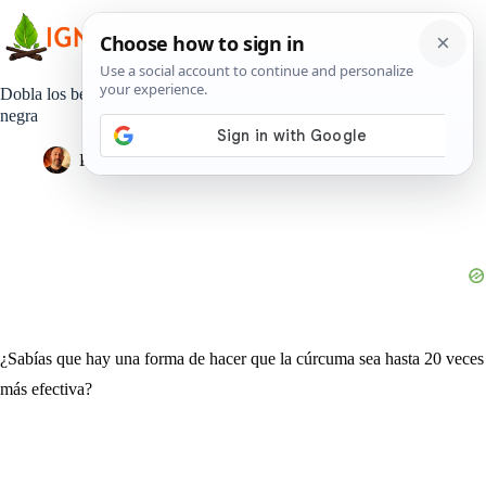
Saltar
al
contenido
Dobla los beneficios de la cúrcuma combinándola con pimienta
negra
Pedro Lisperguer
23 abril, 2025
Estilo de Vida
¿Sabías que hay una forma de hacer que la cúrcuma sea hasta 20 veces
más efectiva?