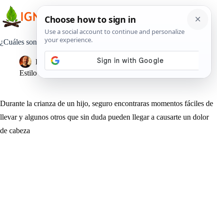
Saltar
al
contenido
¿Cuáles son las fortalezas de un hijo desafiante?
Pedro Lisperguer
21 agosto, 2019
Estilo de Vida
Durante la crianza de un hijo, seguro encontraras momentos fáciles de
llevar y algunos otros que sin duda pueden llegar a causarte un dolor
de cabeza