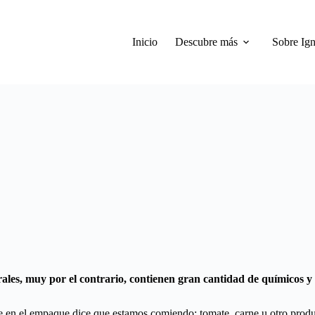
Inicio
Descubre más
Sobre Ign
ales, muy por el contrario, contienen gran cantidad de químicos y 
 en el empaque dice que estamos comiendo: tomate, carne u otro produc