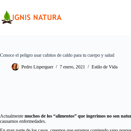
Saltar
al
contenido
Conoce el peligro usar cubitos de caldo para tu cuerpo y salud
Pedro Lisperguer
7 enero, 2021
Estilo de Vida
Actualmente
muchos de los “alimentos” que ingerimos no son natur
causarnos enfermedades.
En gran parte de los casos, creemos que estamos comiendo sano porque