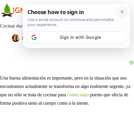
Saltar
al
contenido
Cocinar durante el aislamiento, una forma de terapia
Pedro Lisperguer
3 junio, 2020
Estilo de Vida
Una buena alimentación es importante, pero en la situación que nos
encontramos actualmente se transforma en algo realmente urgente, ya
que no sólo se trata de cocinar para
comer sano
puesto que afecta de
forma positiva tanto al cuerpo como a la mente.