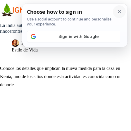
Saltar
al
contenido
La India autoriza a matar cazadores para proteger a los
rinocerontes
Pedro Lisperguer
4 marzo, 2019
Estilo de Vida
Conoce los detalles que implican la nueva medida para la caza en
Kenia, uno de los sitios donde esta actividad es conocida como un
deporte