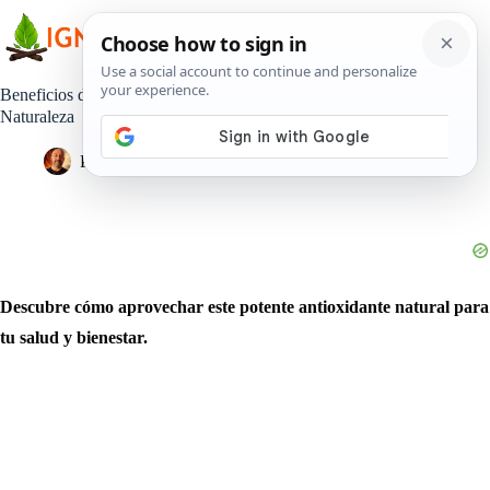
Saltar
al
contenido
Beneficios de la Cáscara de Ajo: El Tesoro Desconocido de la
Naturaleza
Pedro Lisperguer
8 mayo, 2025
Estilo de Vida
Descubre cómo aprovechar este potente antioxidante natural para
tu salud y bienestar.